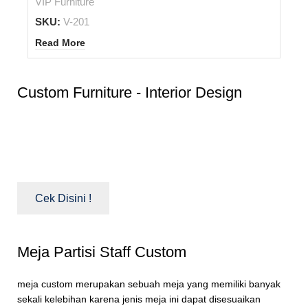
VIP Furniture
SKU:
V-201
Read More
Custom Furniture - Interior Design
Kami menyediakan jasa pembuatan Interior Design -
custom furniture untuk meja custom, meja meeting
custom, meja partisi.
Cek Disini !
Meja Partisi Staff Custom
meja custom merupakan sebuah meja yang memiliki banyak
sekali kelebihan karena jenis meja ini dapat disesuaikan