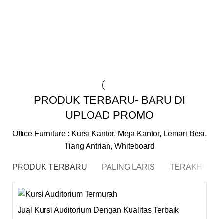
Hubungi Kami Untuk Mendapatkan Disc 45% Seluruh
Item / Products
Indachi, Futura, Chitose, Indachi, Chairman, Highpoint,
Frontline, Olympic, UNO
PRODUK TERBARU- BARU DI
UPLOAD PROMO
Office Furniture : Kursi Kantor, Meja Kantor, Lemari Besi,
Tiang Antrian, Whiteboard
PRODUK TERBARU
PALING LARIS
TERAKHIR D
-21%
Jual Kursi Auditorium Dengan Kualitas Terbaik