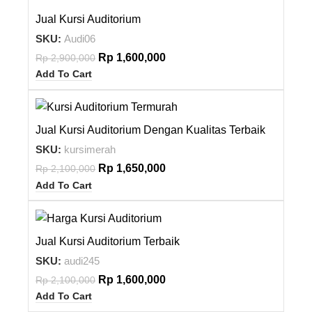
-45%
Jual Kursi Auditorium
NEW
SKU:
Audi06
Rp
1,600,000
Rp
2,900,000
Add To Cart
-21%
Jual Kursi Auditorium Dengan Kualitas Terbaik
SKU:
kursimerah
Rp
1,650,000
Rp
2,100,000
Add To Cart
-24%
Jual Kursi Auditorium Terbaik
SKU:
audi245
Rp
1,600,000
Rp
2,100,000
Add To Cart