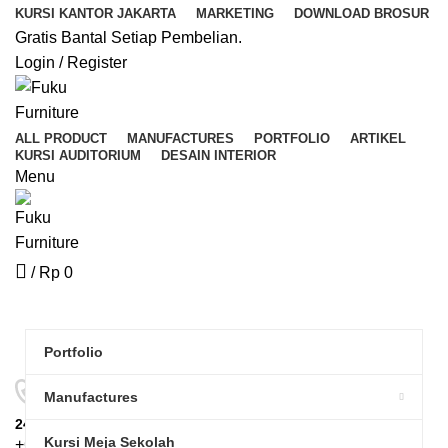
KURSI KANTOR JAKARTA
MARKETING
DOWNLOAD BROSUR
Gratis Bantal Setiap Pembelian.
Login / Register
ALL PRODUCT
MANUFACTURES
PORTFOLIO
ARTIKEL
KURSI AUDITORIUM
DESAIN INTERIOR
Menu
/
Rp
0
Kategori Pilihan
Portfolio
Manufactures
24/7 SUPPORT
Kursi Meja Sekolah
+62 82295232845