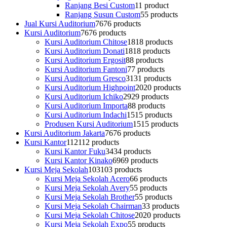
Ranjang Besi Custom
1
1 product
Ranjang Susun Custom
5
5 products
Jual Kursi Auditorium
76
76 products
Kursi Auditorium
76
76 products
Kursi Auditorium Chitose
18
18 products
Kursi Auditorium Donati
18
18 products
Kursi Auditorium Ergosit
8
8 products
Kursi Auditorium Fantoni
7
7 products
Kursi Auditorium Gresco
31
31 products
Kursi Auditorium Highpoint
20
20 products
Kursi Auditorium Ichiko
29
29 products
Kursi Auditorium Importa
8
8 products
Kursi Auditorium Indachi
15
15 products
Produsen Kursi Auditorium
15
15 products
Kursi Auditorium Jakarta
76
76 products
Kursi Kantor
112
112 products
Kursi Kantor Fuku
34
34 products
Kursi Kantor Kinako
69
69 products
Kursi Meja Sekolah
103
103 products
Kursi Meja Sekolah Acero
6
6 products
Kursi Meja Sekolah Avery
5
5 products
Kursi Meja Sekolah Brother
5
5 products
Kursi Meja Sekolah Chairman
3
3 products
Kursi Meja Sekolah Chitose
20
20 products
Kursi Meja Sekolah Expo
5
5 products