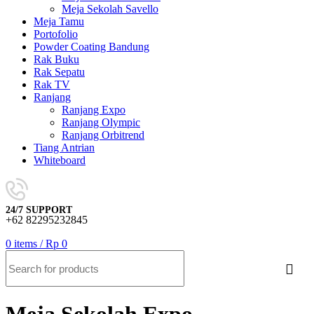
Meja Sekolah Savello
Meja Tamu
Portofolio
Powder Coating Bandung
Rak Buku
Rak Sepatu
Rak TV
Ranjang
Ranjang Expo
Ranjang Olympic
Ranjang Orbitrend
Tiang Antrian
Whiteboard
24/7 SUPPORT
+62 82295232845
0
items
/
Rp
0