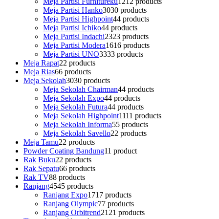
Meja Partisi Furnitureku
12
12 products
Meja Partisi Hanko
30
30 products
Meja Partisi Highpoint
4
4 products
Meja Partisi Ichiko
4
4 products
Meja Partisi Indachi
23
23 products
Meja Partisi Modera
16
16 products
Meja Partisi UNO
33
33 products
Meja Rapat
2
2 products
Meja Rias
6
6 products
Meja Sekolah
30
30 products
Meja Sekolah Chairman
4
4 products
Meja Sekolah Expo
4
4 products
Meja Sekolah Futura
4
4 products
Meja Sekolah Highpoint
11
11 products
Meja Sekolah Informa
5
5 products
Meja Sekolah Savello
2
2 products
Meja Tamu
2
2 products
Powder Coating Bandung
1
1 product
Rak Buku
2
2 products
Rak Sepatu
6
6 products
Rak TV
8
8 products
Ranjang
45
45 products
Ranjang Expo
17
17 products
Ranjang Olympic
7
7 products
Ranjang Orbitrend
21
21 products