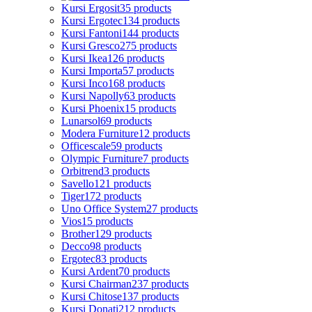
Kursi Ergosit
35 products
Kursi Ergotec
134 products
Kursi Fantoni
144 products
Kursi Gresco
275 products
Kursi Ikea
126 products
Kursi Importa
57 products
Kursi Inco
168 products
Kursi Napolly
63 products
Kursi Phoenix
15 products
Lunarsol
69 products
Modera Furniture
12 products
Officescale
59 products
Olympic Furniture
7 products
Orbitrend
3 products
Savello
121 products
Tiger
172 products
Uno Office System
27 products
Vios
15 products
Brother
129 products
Decco
98 products
Ergotec
83 products
Kursi Ardent
70 products
Kursi Chairman
237 products
Kursi Chitose
137 products
Kursi Donati
212 products