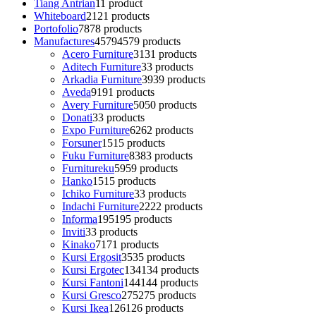
Tiang Antrian
1
1 product
Whiteboard
21
21 products
Portofolio
78
78 products
Manufactures
4579
4579 products
Acero Furniture
31
31 products
Aditech Furniture
3
3 products
Arkadia Furniture
39
39 products
Aveda
91
91 products
Avery Furniture
50
50 products
Donati
3
3 products
Expo Furniture
62
62 products
Forsuner
15
15 products
Fuku Furniture
83
83 products
Furnitureku
59
59 products
Hanko
15
15 products
Ichiko Furniture
3
3 products
Indachi Furniture
22
22 products
Informa
195
195 products
Inviti
3
3 products
Kinako
71
71 products
Kursi Ergosit
35
35 products
Kursi Ergotec
134
134 products
Kursi Fantoni
144
144 products
Kursi Gresco
275
275 products
Kursi Ikea
126
126 products