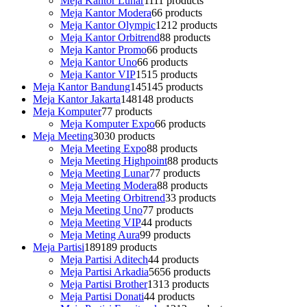
Meja Kantor Lunar
11
11 products
Meja Kantor Modera
6
6 products
Meja Kantor Olympic
12
12 products
Meja Kantor Orbitrend
8
8 products
Meja Kantor Promo
6
6 products
Meja Kantor Uno
6
6 products
Meja Kantor VIP
15
15 products
Meja Kantor Bandung
145
145 products
Meja Kantor Jakarta
148
148 products
Meja Komputer
7
7 products
Meja Komputer Expo
6
6 products
Meja Meeting
30
30 products
Meja Meeting Expo
8
8 products
Meja Meeting Highpoint
8
8 products
Meja Meeting Lunar
7
7 products
Meja Meeting Modera
8
8 products
Meja Meeting Orbitrend
3
3 products
Meja Meeting Uno
7
7 products
Meja Meeting VIP
4
4 products
Meja Meting Aura
9
9 products
Meja Partisi
189
189 products
Meja Partisi Aditech
4
4 products
Meja Partisi Arkadia
56
56 products
Meja Partisi Brother
13
13 products
Meja Partisi Donati
4
4 products