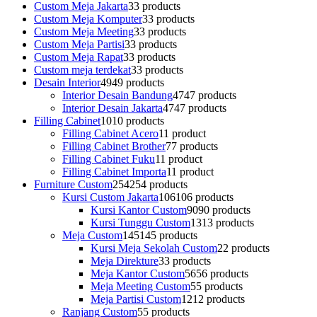
Custom Meja Jakarta
3
3 products
Custom Meja Komputer
3
3 products
Custom Meja Meeting
3
3 products
Custom Meja Partisi
3
3 products
Custom Meja Rapat
3
3 products
Custom meja terdekat
3
3 products
Desain Interior
49
49 products
Interior Desain Bandung
47
47 products
Interior Desain Jakarta
47
47 products
Filling Cabinet
10
10 products
Filling Cabinet Acero
1
1 product
Filling Cabinet Brother
7
7 products
Filling Cabinet Fuku
1
1 product
Filling Cabinet Importa
1
1 product
Furniture Custom
254
254 products
Kursi Custom Jakarta
106
106 products
Kursi Kantor Custom
90
90 products
Kursi Tunggu Custom
13
13 products
Meja Custom
145
145 products
Kursi Meja Sekolah Custom
2
2 products
Meja Direkture
3
3 products
Meja Kantor Custom
56
56 products
Meja Meeting Custom
5
5 products
Meja Partisi Custom
12
12 products
Ranjang Custom
5
5 products