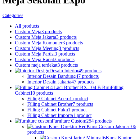
Meja Sekolah Expo
Categories
All
products
Custom Meja
3 products
Custom Meja Jakarta
3 products
Custom Meja Komputer
3 products
Custom Meja Meeting
3 products
Custom Meja Partisi
3 products
Custom Meja Rapat
3 products
Custom meja terdekat
3 products
Desain Interior
49 products
Interior Desain Bandung
47 products
Interior Desain Jakarta
47 products
Filling
Cabinet
10 products
Filling Cabinet Acero
1 product
Filling Cabinet Brother
7 products
Filling Cabinet Fuku
1 product
Filling Cabinet Importa
1 product
Furniture Custom
254 products
Kursi Custom Jakarta
106
products
Kursi Kantor