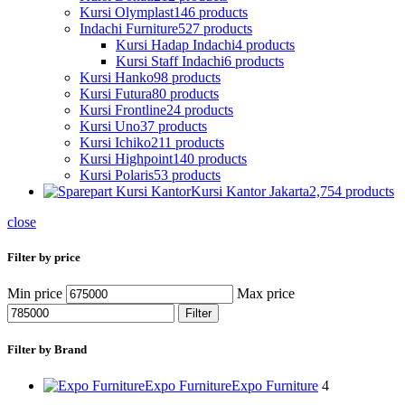
Kursi Olymplast
146 products
Indachi Furniture
527 products
Kursi Hadap Indachi
4 products
Kursi Staff Indachi
6 products
Kursi Hanko
98 products
Kursi Futura
80 products
Kursi Frontline
24 products
Kursi Uno
37 products
Kursi Ichiko
211 products
Kursi Highpoint
140 products
Kursi Polaris
53 products
Kursi Kantor Jakarta
2,754 products
close
Filter by price
Min price
Max price
Filter
Filter by Brand
Expo Furniture
Expo Furniture
4