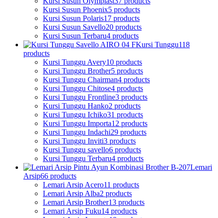
Kursi Susun Olymplast
37 products
Kursi Susun Phoenix
5 products
Kursi Susun Polaris
17 products
Kursi Susun Savello
20 products
Kursi Susun Terbaru
4 products
Kursi Tunggu
118
products
Kursi Tunggu Avery
10 products
Kursi Tunggu Brother
5 products
Kursi Tunggu Chairman
4 products
Kursi Tunggu Chitose
4 products
Kursi Tunggu Frontline
3 products
Kursi Tunggu Hanko
2 products
Kursi Tunggu Ichiko
31 products
Kursi Tunggu Importa
12 products
Kursi Tunggu Indachi
29 products
Kursi Tunggu Inviti
3 products
Kursi Tunggu savello
6 products
Kursi Tunggu Terbaru
4 products
Lemari
Arsip
66 products
Lemari Arsip Acero
11 products
Lemari Arsip Alba
2 products
Lemari Arsip Brother
13 products
Lemari Arsip Fuku
14 products