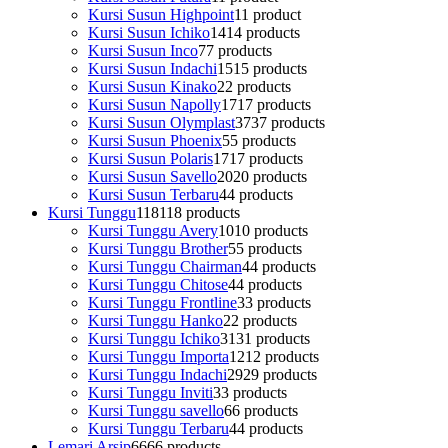
Kursi Susun Highpoint
1
1 product
Kursi Susun Ichiko
14
14 products
Kursi Susun Inco
7
7 products
Kursi Susun Indachi
15
15 products
Kursi Susun Kinako
2
2 products
Kursi Susun Napolly
17
17 products
Kursi Susun Olymplast
37
37 products
Kursi Susun Phoenix
5
5 products
Kursi Susun Polaris
17
17 products
Kursi Susun Savello
20
20 products
Kursi Susun Terbaru
4
4 products
Kursi Tunggu
118
118 products
Kursi Tunggu Avery
10
10 products
Kursi Tunggu Brother
5
5 products
Kursi Tunggu Chairman
4
4 products
Kursi Tunggu Chitose
4
4 products
Kursi Tunggu Frontline
3
3 products
Kursi Tunggu Hanko
2
2 products
Kursi Tunggu Ichiko
31
31 products
Kursi Tunggu Importa
12
12 products
Kursi Tunggu Indachi
29
29 products
Kursi Tunggu Inviti
3
3 products
Kursi Tunggu savello
6
6 products
Kursi Tunggu Terbaru
4
4 products
Lemari Arsip
66
66 products