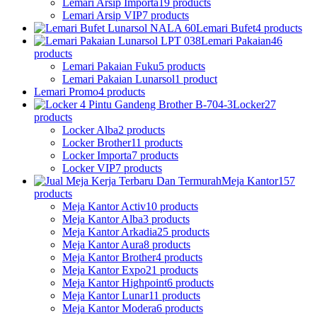
Lemari Arsip Importa
19 products
Lemari Arsip VIP
7 products
Lemari Bufet
4 products
Lemari Pakaian
46
products
Lemari Pakaian Fuku
5 products
Lemari Pakaian Lunarsol
1 product
Lemari Promo
4 products
Locker
27
products
Locker Alba
2 products
Locker Brother
11 products
Locker Importa
7 products
Locker VIP
7 products
Meja Kantor
157
products
Meja Kantor Activ
10 products
Meja Kantor Alba
3 products
Meja Kantor Arkadia
25 products
Meja Kantor Aura
8 products
Meja Kantor Brother
4 products
Meja Kantor Expo
21 products
Meja Kantor Highpoint
6 products
Meja Kantor Lunar
11 products
Meja Kantor Modera
6 products