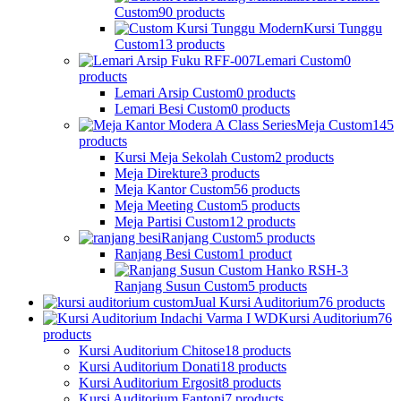
Custom
90 products
Kursi Tunggu
Custom
13 products
Lemari Custom
0
products
Lemari Arsip Custom
0 products
Lemari Besi Custom
0 products
Meja Custom
145
products
Kursi Meja Sekolah Custom
2 products
Meja Direkture
3 products
Meja Kantor Custom
56 products
Meja Meeting Custom
5 products
Meja Partisi Custom
12 products
Ranjang Custom
5 products
Ranjang Besi Custom
1 product
Ranjang Susun Custom
5 products
Jual Kursi Auditorium
76 products
Kursi Auditorium
76
products
Kursi Auditorium Chitose
18 products
Kursi Auditorium Donati
18 products
Kursi Auditorium Ergosit
8 products
Kursi Auditorium Fantoni
7 products