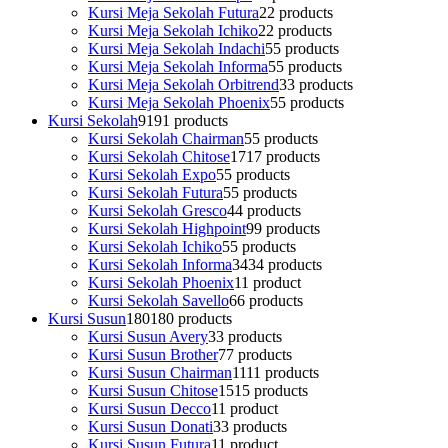
Kursi Meja Sekolah Futura
2
2 products
Kursi Meja Sekolah Ichiko
2
2 products
Kursi Meja Sekolah Indachi
5
5 products
Kursi Meja Sekolah Informa
5
5 products
Kursi Meja Sekolah Orbitrend
3
3 products
Kursi Meja Sekolah Phoenix
5
5 products
Kursi Sekolah
91
91 products
Kursi Sekolah Chairman
5
5 products
Kursi Sekolah Chitose
17
17 products
Kursi Sekolah Expo
5
5 products
Kursi Sekolah Futura
5
5 products
Kursi Sekolah Gresco
4
4 products
Kursi Sekolah Highpoint
9
9 products
Kursi Sekolah Ichiko
5
5 products
Kursi Sekolah Informa
34
34 products
Kursi Sekolah Phoenix
1
1 product
Kursi Sekolah Savello
6
6 products
Kursi Susun
180
180 products
Kursi Susun Avery
3
3 products
Kursi Susun Brother
7
7 products
Kursi Susun Chairman
11
11 products
Kursi Susun Chitose
15
15 products
Kursi Susun Decco
1
1 product
Kursi Susun Donati
3
3 products
Kursi Susun Futura
1
1 product