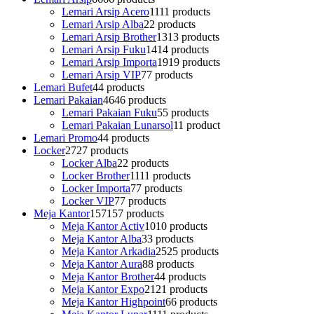
Lemari Arsip Acero
11
11 products
Lemari Arsip Alba
2
2 products
Lemari Arsip Brother
13
13 products
Lemari Arsip Fuku
14
14 products
Lemari Arsip Importa
19
19 products
Lemari Arsip VIP
7
7 products
Lemari Bufet
4
4 products
Lemari Pakaian
46
46 products
Lemari Pakaian Fuku
5
5 products
Lemari Pakaian Lunarsol
1
1 product
Lemari Promo
4
4 products
Locker
27
27 products
Locker Alba
2
2 products
Locker Brother
11
11 products
Locker Importa
7
7 products
Locker VIP
7
7 products
Meja Kantor
157
157 products
Meja Kantor Activ
10
10 products
Meja Kantor Alba
3
3 products
Meja Kantor Arkadia
25
25 products
Meja Kantor Aura
8
8 products
Meja Kantor Brother
4
4 products
Meja Kantor Expo
21
21 products
Meja Kantor Highpoint
6
6 products