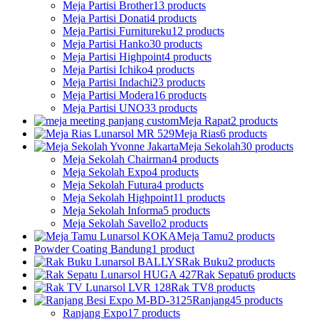
Meja Partisi Brother
13 products
Meja Partisi Donati
4 products
Meja Partisi Furnitureku
12 products
Meja Partisi Hanko
30 products
Meja Partisi Highpoint
4 products
Meja Partisi Ichiko
4 products
Meja Partisi Indachi
23 products
Meja Partisi Modera
16 products
Meja Partisi UNO
33 products
Meja Rapat
2 products
Meja Rias
6 products
Meja Sekolah
30 products
Meja Sekolah Chairman
4 products
Meja Sekolah Expo
4 products
Meja Sekolah Futura
4 products
Meja Sekolah Highpoint
11 products
Meja Sekolah Informa
5 products
Meja Sekolah Savello
2 products
Meja Tamu
2 products
Powder Coating Bandung
1 product
Rak Buku
2 products
Rak Sepatu
6 products
Rak TV
8 products
Ranjang
45 products
Ranjang Expo
17 products