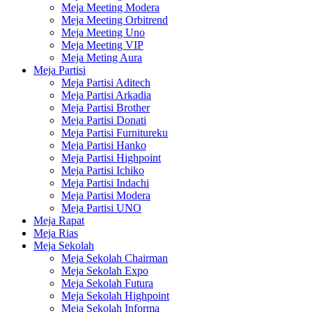
Meja Meeting Modera
Meja Meeting Orbitrend
Meja Meeting Uno
Meja Meeting VIP
Meja Meting Aura
Meja Partisi
Meja Partisi Aditech
Meja Partisi Arkadia
Meja Partisi Brother
Meja Partisi Donati
Meja Partisi Furnitureku
Meja Partisi Hanko
Meja Partisi Highpoint
Meja Partisi Ichiko
Meja Partisi Indachi
Meja Partisi Modera
Meja Partisi UNO
Meja Rapat
Meja Rias
Meja Sekolah
Meja Sekolah Chairman
Meja Sekolah Expo
Meja Sekolah Futura
Meja Sekolah Highpoint
Meja Sekolah Informa