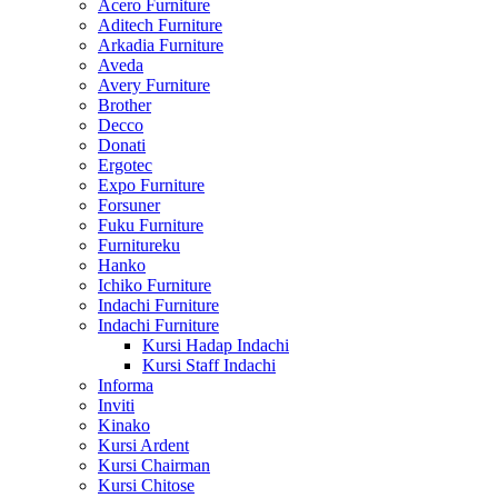
Acero Furniture
Aditech Furniture
Arkadia Furniture
Aveda
Avery Furniture
Brother
Decco
Donati
Ergotec
Expo Furniture
Forsuner
Fuku Furniture
Furnitureku
Hanko
Ichiko Furniture
Indachi Furniture
Indachi Furniture
Kursi Hadap Indachi
Kursi Staff Indachi
Informa
Inviti
Kinako
Kursi Ardent
Kursi Chairman
Kursi Chitose