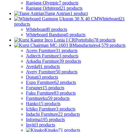
Ranjang Olympic
7 products
Ranjang Orbitrend
21 products
Tiang Antrian
1 product
Whiteboard
21
products
Whiteboard
0 products
Whiteboard Bandung
0 products
Portofolio
78 products
Manufactures
4,579 products
Acero Furniture
31 products
Aditech Furniture
3 products
Arkadia Furniture
39 products
Aveda
91 products
Avery Furniture
50 products
Donati
3 products
Expo Furniture
62 products
Forsuner
15 products
Fuku Furniture
83 products
Furnitureku
59 products
Hanko
15 products
Ichiko Furniture
3 products
Indachi Furniture
22 products
Informa
195 products
Inviti
3 products
Kinako
71 products