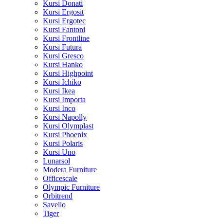
Kursi Donati
Kursi Ergosit
Kursi Ergotec
Kursi Fantoni
Kursi Frontline
Kursi Futura
Kursi Gresco
Kursi Hanko
Kursi Highpoint
Kursi Ichiko
Kursi Ikea
Kursi Importa
Kursi Inco
Kursi Napolly
Kursi Olymplast
Kursi Phoenix
Kursi Polaris
Kursi Uno
Lunarsol
Modera Furniture
Officescale
Olympic Furniture
Orbitrend
Savello
Tiger