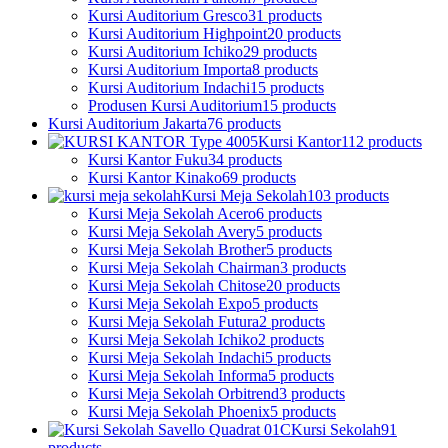
Kursi Auditorium Gresco
31 products
Kursi Auditorium Highpoint
20 products
Kursi Auditorium Ichiko
29 products
Kursi Auditorium Importa
8 products
Kursi Auditorium Indachi
15 products
Produsen Kursi Auditorium
15 products
Kursi Auditorium Jakarta
76 products
Kursi Kantor
112 products
Kursi Kantor Fuku
34 products
Kursi Kantor Kinako
69 products
Kursi Meja Sekolah
103 products
Kursi Meja Sekolah Acero
6 products
Kursi Meja Sekolah Avery
5 products
Kursi Meja Sekolah Brother
5 products
Kursi Meja Sekolah Chairman
3 products
Kursi Meja Sekolah Chitose
20 products
Kursi Meja Sekolah Expo
5 products
Kursi Meja Sekolah Futura
2 products
Kursi Meja Sekolah Ichiko
2 products
Kursi Meja Sekolah Indachi
5 products
Kursi Meja Sekolah Informa
5 products
Kursi Meja Sekolah Orbitrend
3 products
Kursi Meja Sekolah Phoenix
5 products
Kursi Sekolah
91
products