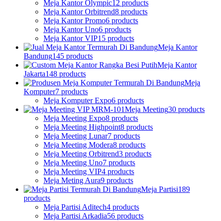
Meja Kantor Olympic
12 products
Meja Kantor Orbitrend
8 products
Meja Kantor Promo
6 products
Meja Kantor Uno
6 products
Meja Kantor VIP
15 products
Meja Kantor
Bandung
145 products
Meja Kantor
Jakarta
148 products
Meja
Komputer
7 products
Meja Komputer Expo
6 products
Meja Meeting
30 products
Meja Meeting Expo
8 products
Meja Meeting Highpoint
8 products
Meja Meeting Lunar
7 products
Meja Meeting Modera
8 products
Meja Meeting Orbitrend
3 products
Meja Meeting Uno
7 products
Meja Meeting VIP
4 products
Meja Meting Aura
9 products
Meja Partisi
189
products
Meja Partisi Aditech
4 products
Meja Partisi Arkadia
56 products