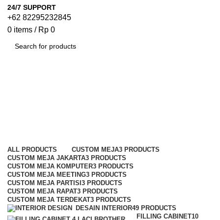
24/7 SUPPORT
+62 82295232845
0
items
/
Rp
0
SEARCH
Meja Kantor Orbitrend
Categories
ALL
PRODUCTS
CUSTOM MEJA
3 PRODUCTS
CUSTOM MEJA JAKARTA
3 PRODUCTS
CUSTOM MEJA KOMPUTER
3 PRODUCTS
CUSTOM MEJA MEETING
3 PRODUCTS
CUSTOM MEJA PARTISI
3 PRODUCTS
CUSTOM MEJA RAPAT
3 PRODUCTS
CUSTOM MEJA TERDEKAT
3 PRODUCTS
DESAIN INTERIOR
49 PRODUCTS
FILLING CABINET
10