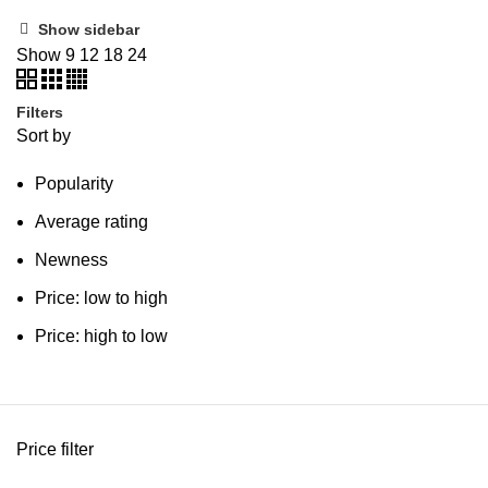
by
Show sidebar
average
Show
9
12
18
24
rating
Filters
Sort by
Popularity
Average rating
Newness
Price: low to high
Price: high to low
Price filter