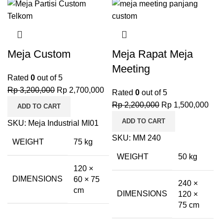
Meja Custom
Meja Rapat Meja
Meeting
Rated
0
out of 5
Original
Current
Rp
3,200,000
Rp
2,700,000
Rated
0
out of 5
price
price
Original
Cur
Rp
2,200,000
Rp
1,500,000
ADD TO CART
was:
is:
price
pri
ADD TO CART
SKU:
Meja Industrial MI01
Rp 3,200,000.
Rp 2,700,000.
was:
is:
SKU:
MM 240
Rp 2,200,000.
Rp 
WEIGHT
75 kg
WEIGHT
50 kg
120 ×
DIMENSIONS
60 × 75
240 ×
cm
DIMENSIONS
120 ×
75 cm