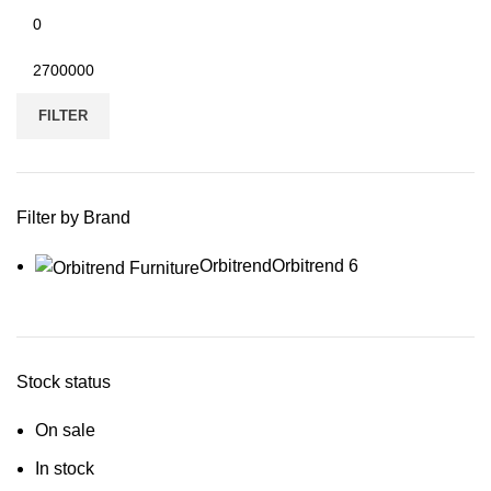
Min
price
Max
price
FILTER
Filter by Brand
Orbitrend
Orbitrend
6
Stock status
On sale
In stock