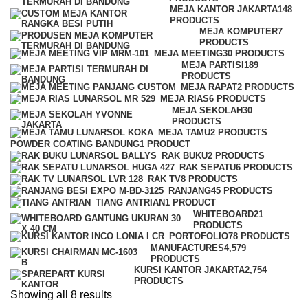
MEJA KANTOR JAKARTA
148
PRODUCTS
MEJA KOMPUTER
7
PRODUCTS
MEJA MEETING
30 PRODUCTS
MEJA PARTISI
189
PRODUCTS
MEJA RAPAT
2 PRODUCTS
MEJA RIAS
6 PRODUCTS
MEJA SEKOLAH
30
PRODUCTS
MEJA TAMU
2 PRODUCTS
POWDER COATING BANDUNG
1 PRODUCT
RAK BUKU
2 PRODUCTS
RAK SEPATU
6 PRODUCTS
RAK TV
8 PRODUCTS
RANJANG
45 PRODUCTS
TIANG ANTRIAN
1 PRODUCT
WHITEBOARD
21
PRODUCTS
PORTOFOLIO
78 PRODUCTS
MANUFACTURES
4,579
PRODUCTS
KURSI KANTOR JAKARTA
2,754
PRODUCTS
Sorted
Showing all 8 results