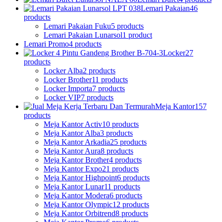
Lemari Pakaian
46
products
Lemari Pakaian Fuku
5 products
Lemari Pakaian Lunarsol
1 product
Lemari Promo
4 products
Locker
27
products
Locker Alba
2 products
Locker Brother
11 products
Locker Importa
7 products
Locker VIP
7 products
Meja Kantor
157
products
Meja Kantor Activ
10 products
Meja Kantor Alba
3 products
Meja Kantor Arkadia
25 products
Meja Kantor Aura
8 products
Meja Kantor Brother
4 products
Meja Kantor Expo
21 products
Meja Kantor Highpoint
6 products
Meja Kantor Lunar
11 products
Meja Kantor Modera
6 products
Meja Kantor Olympic
12 products
Meja Kantor Orbitrend
8 products