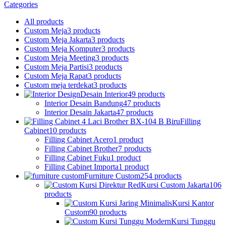
Categories
All
products
Custom Meja
3 products
Custom Meja Jakarta
3 products
Custom Meja Komputer
3 products
Custom Meja Meeting
3 products
Custom Meja Partisi
3 products
Custom Meja Rapat
3 products
Custom meja terdekat
3 products
Desain Interior
49 products
Interior Desain Bandung
47 products
Interior Desain Jakarta
47 products
Filling
Cabinet
10 products
Filling Cabinet Acero
1 product
Filling Cabinet Brother
7 products
Filling Cabinet Fuku
1 product
Filling Cabinet Importa
1 product
Furniture Custom
254 products
Kursi Custom Jakarta
106
products
Kursi Kantor
Custom
90 products
Kursi Tunggu