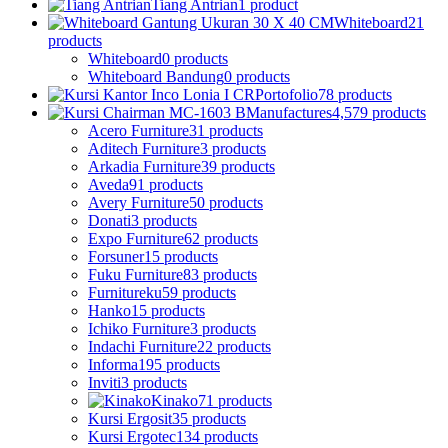
Tiang Antrian
1 product
Whiteboard
21
products
Whiteboard
0 products
Whiteboard Bandung
0 products
Portofolio
78 products
Manufactures
4,579 products
Acero Furniture
31 products
Aditech Furniture
3 products
Arkadia Furniture
39 products
Aveda
91 products
Avery Furniture
50 products
Donati
3 products
Expo Furniture
62 products
Forsuner
15 products
Fuku Furniture
83 products
Furnitureku
59 products
Hanko
15 products
Ichiko Furniture
3 products
Indachi Furniture
22 products
Informa
195 products
Inviti
3 products
Kinako
71 products
Kursi Ergosit
35 products
Kursi Ergotec
134 products