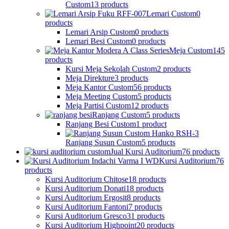
Custom
13 products
Lemari Custom
0
products
Lemari Arsip Custom
0 products
Lemari Besi Custom
0 products
Meja Custom
145
products
Kursi Meja Sekolah Custom
2 products
Meja Direkture
3 products
Meja Kantor Custom
56 products
Meja Meeting Custom
5 products
Meja Partisi Custom
12 products
Ranjang Custom
5 products
Ranjang Besi Custom
1 product
Ranjang Susun Custom
5 products
Jual Kursi Auditorium
76 products
Kursi Auditorium
76
products
Kursi Auditorium Chitose
18 products
Kursi Auditorium Donati
18 products
Kursi Auditorium Ergosit
8 products
Kursi Auditorium Fantoni
7 products
Kursi Auditorium Gresco
31 products
Kursi Auditorium Highpoint
20 products