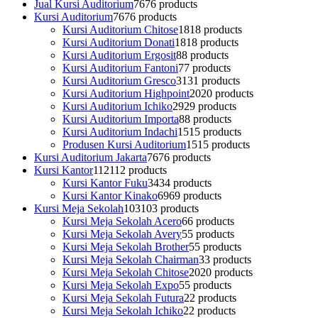
Jual Kursi Auditorium
76
76 products
Kursi Auditorium
76
76 products
Kursi Auditorium Chitose
18
18 products
Kursi Auditorium Donati
18
18 products
Kursi Auditorium Ergosit
8
8 products
Kursi Auditorium Fantoni
7
7 products
Kursi Auditorium Gresco
31
31 products
Kursi Auditorium Highpoint
20
20 products
Kursi Auditorium Ichiko
29
29 products
Kursi Auditorium Importa
8
8 products
Kursi Auditorium Indachi
15
15 products
Produsen Kursi Auditorium
15
15 products
Kursi Auditorium Jakarta
76
76 products
Kursi Kantor
112
112 products
Kursi Kantor Fuku
34
34 products
Kursi Kantor Kinako
69
69 products
Kursi Meja Sekolah
103
103 products
Kursi Meja Sekolah Acero
6
6 products
Kursi Meja Sekolah Avery
5
5 products
Kursi Meja Sekolah Brother
5
5 products
Kursi Meja Sekolah Chairman
3
3 products
Kursi Meja Sekolah Chitose
20
20 products
Kursi Meja Sekolah Expo
5
5 products
Kursi Meja Sekolah Futura
2
2 products
Kursi Meja Sekolah Ichiko
2
2 products