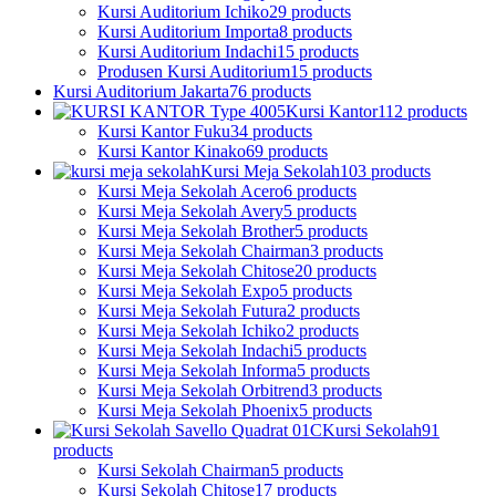
Kursi Auditorium Ichiko
29 products
Kursi Auditorium Importa
8 products
Kursi Auditorium Indachi
15 products
Produsen Kursi Auditorium
15 products
Kursi Auditorium Jakarta
76 products
Kursi Kantor
112 products
Kursi Kantor Fuku
34 products
Kursi Kantor Kinako
69 products
Kursi Meja Sekolah
103 products
Kursi Meja Sekolah Acero
6 products
Kursi Meja Sekolah Avery
5 products
Kursi Meja Sekolah Brother
5 products
Kursi Meja Sekolah Chairman
3 products
Kursi Meja Sekolah Chitose
20 products
Kursi Meja Sekolah Expo
5 products
Kursi Meja Sekolah Futura
2 products
Kursi Meja Sekolah Ichiko
2 products
Kursi Meja Sekolah Indachi
5 products
Kursi Meja Sekolah Informa
5 products
Kursi Meja Sekolah Orbitrend
3 products
Kursi Meja Sekolah Phoenix
5 products
Kursi Sekolah
91
products
Kursi Sekolah Chairman
5 products
Kursi Sekolah Chitose
17 products