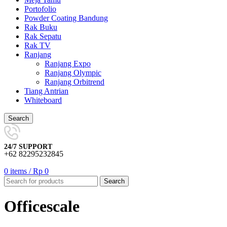
Portofolio
Powder Coating Bandung
Rak Buku
Rak Sepatu
Rak TV
Ranjang
Ranjang Expo
Ranjang Olympic
Ranjang Orbitrend
Tiang Antrian
Whiteboard
Search
24/7 SUPPORT
+62 82295232845
0
items
/
Rp
0
Search
Officescale