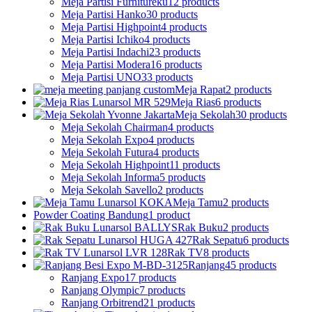
Meja Partisi Furnitureku
12 products
Meja Partisi Hanko
30 products
Meja Partisi Highpoint
4 products
Meja Partisi Ichiko
4 products
Meja Partisi Indachi
23 products
Meja Partisi Modera
16 products
Meja Partisi UNO
33 products
Meja Rapat
2 products
Meja Rias
6 products
Meja Sekolah
30 products
Meja Sekolah Chairman
4 products
Meja Sekolah Expo
4 products
Meja Sekolah Futura
4 products
Meja Sekolah Highpoint
11 products
Meja Sekolah Informa
5 products
Meja Sekolah Savello
2 products
Meja Tamu
2 products
Powder Coating Bandung
1 product
Rak Buku
2 products
Rak Sepatu
6 products
Rak TV
8 products
Ranjang
45 products
Ranjang Expo
17 products
Ranjang Olympic
7 products
Ranjang Orbitrend
21 products