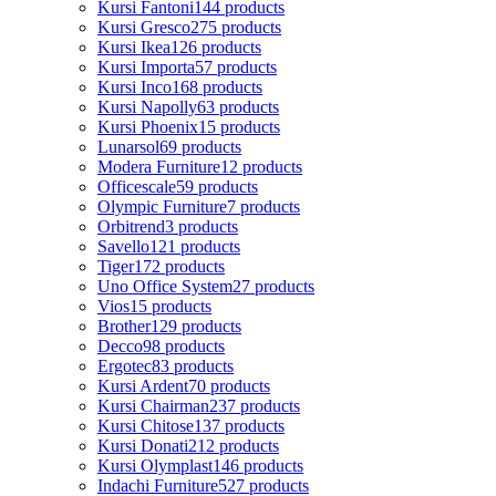
Kursi Fantoni
144 products
Kursi Gresco
275 products
Kursi Ikea
126 products
Kursi Importa
57 products
Kursi Inco
168 products
Kursi Napolly
63 products
Kursi Phoenix
15 products
Lunarsol
69 products
Modera Furniture
12 products
Officescale
59 products
Olympic Furniture
7 products
Orbitrend
3 products
Savello
121 products
Tiger
172 products
Uno Office System
27 products
Vios
15 products
Brother
129 products
Decco
98 products
Ergotec
83 products
Kursi Ardent
70 products
Kursi Chairman
237 products
Kursi Chitose
137 products
Kursi Donati
212 products
Kursi Olymplast
146 products
Indachi Furniture
527 products