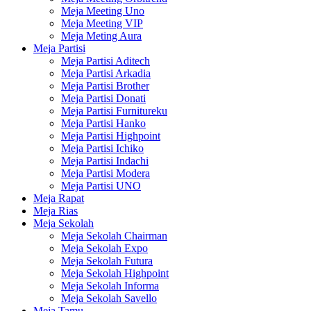
Meja Meeting Uno
Meja Meeting VIP
Meja Meting Aura
Meja Partisi
Meja Partisi Aditech
Meja Partisi Arkadia
Meja Partisi Brother
Meja Partisi Donati
Meja Partisi Furnitureku
Meja Partisi Hanko
Meja Partisi Highpoint
Meja Partisi Ichiko
Meja Partisi Indachi
Meja Partisi Modera
Meja Partisi UNO
Meja Rapat
Meja Rias
Meja Sekolah
Meja Sekolah Chairman
Meja Sekolah Expo
Meja Sekolah Futura
Meja Sekolah Highpoint
Meja Sekolah Informa
Meja Sekolah Savello
Meja Tamu