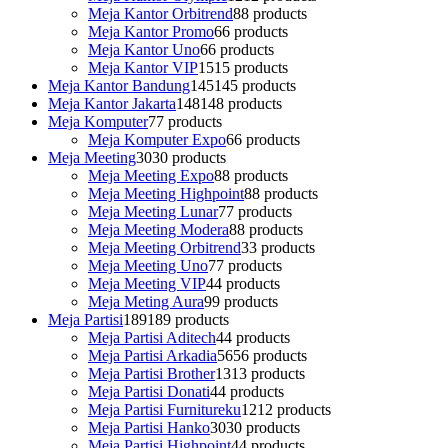
Meja Kantor Orbitrend
8
8 products
Meja Kantor Promo
6
6 products
Meja Kantor Uno
6
6 products
Meja Kantor VIP
15
15 products
Meja Kantor Bandung
145
145 products
Meja Kantor Jakarta
148
148 products
Meja Komputer
7
7 products
Meja Komputer Expo
6
6 products
Meja Meeting
30
30 products
Meja Meeting Expo
8
8 products
Meja Meeting Highpoint
8
8 products
Meja Meeting Lunar
7
7 products
Meja Meeting Modera
8
8 products
Meja Meeting Orbitrend
3
3 products
Meja Meeting Uno
7
7 products
Meja Meeting VIP
4
4 products
Meja Meting Aura
9
9 products
Meja Partisi
189
189 products
Meja Partisi Aditech
4
4 products
Meja Partisi Arkadia
56
56 products
Meja Partisi Brother
13
13 products
Meja Partisi Donati
4
4 products
Meja Partisi Furnitureku
12
12 products
Meja Partisi Hanko
30
30 products
Meja Partisi Highpoint
4
4 products