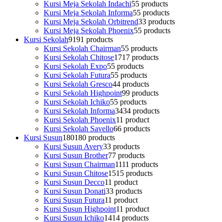
Kursi Meja Sekolah Indachi
5
5 products
Kursi Meja Sekolah Informa
5
5 products
Kursi Meja Sekolah Orbitrend
3
3 products
Kursi Meja Sekolah Phoenix
5
5 products
Kursi Sekolah
91
91 products
Kursi Sekolah Chairman
5
5 products
Kursi Sekolah Chitose
17
17 products
Kursi Sekolah Expo
5
5 products
Kursi Sekolah Futura
5
5 products
Kursi Sekolah Gresco
4
4 products
Kursi Sekolah Highpoint
9
9 products
Kursi Sekolah Ichiko
5
5 products
Kursi Sekolah Informa
34
34 products
Kursi Sekolah Phoenix
1
1 product
Kursi Sekolah Savello
6
6 products
Kursi Susun
180
180 products
Kursi Susun Avery
3
3 products
Kursi Susun Brother
7
7 products
Kursi Susun Chairman
11
11 products
Kursi Susun Chitose
15
15 products
Kursi Susun Decco
1
1 product
Kursi Susun Donati
3
3 products
Kursi Susun Futura
1
1 product
Kursi Susun Highpoint
1
1 product
Kursi Susun Ichiko
14
14 products