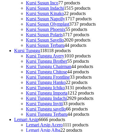
Kursi Susun Inco
7
7 products
Kursi Susun Indachi
15
15 products
Kursi Susun Kinako
2
2 products
Kursi Susun Napolly
17
17 products
Kursi Susun Olymplast
37
37 products
Kursi Susun Phoenix
5
5 products
Kursi Susun Polaris
17
17 products
Kursi Susun Savello
20
20 products
Kursi Susun Terbaru
4
4 products
Kursi Tunggu
118
118 products
Kursi Tunggu Avery
10
10 products
Kursi Tunggu Brother
5
5 products
Kursi Tunggu Chairman
4
4 products
Kursi Tunggu Chitose
4
4 products
Kursi Tunggu Frontline
3
3 products
Kursi Tunggu Hanko
2
2 products
Kursi Tunggu Ichiko
31
31 products
Kursi Tunggu Importa
12
12 products
Kursi Tunggu Indachi
29
29 products
Kursi Tunggu Inviti
3
3 products
Kursi Tunggu savello
6
6 products
Kursi Tunggu Terbaru
4
4 products
Lemari Arsip
66
66 products
Lemari Arsip Acero
11
11 products
Lemari Arsip Alba
2
2 products