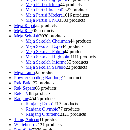
Meja Partisi Ichiko
4
4 products
Meja Partisi Indachi
23
23 products
Meja Partisi Modera
16
16 products
Meja Partisi UNO
33
33 products
Meja Rapat
2
2 products
Meja Rias
6
6 products
Meja Sekolah
30
30 products
Meja Sekolah Chairman
4
4 products
Meja Sekolah Expo
4
4 products
Meja Sekolah Futura
4
4 products
Meja Sekolah Highpoint
11
11 products
Meja Sekolah Informa
5
5 products
Meja Sekolah Savello
2
2 products
Meja Tamu
2
2 products
Powder Coating Bandung
1
1 product
Rak Buku
2
2 products
Rak Sepatu
6
6 products
Rak TV
8
8 products
Ranjang
45
45 products
Ranjang Expo
17
17 products
Ranjang Olympic
7
7 products
Ranjang Orbitrend
21
21 products
Tiang Antrian
1
1 product
Whiteboard
21
21 products
Portofolio
78
78 products