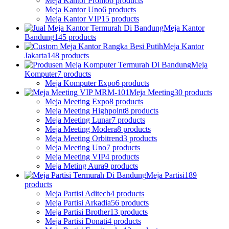
Meja Kantor Promo
6 products
Meja Kantor Uno
6 products
Meja Kantor VIP
15 products
Meja Kantor
Bandung
145 products
Meja Kantor
Jakarta
148 products
Meja
Komputer
7 products
Meja Komputer Expo
6 products
Meja Meeting
30 products
Meja Meeting Expo
8 products
Meja Meeting Highpoint
8 products
Meja Meeting Lunar
7 products
Meja Meeting Modera
8 products
Meja Meeting Orbitrend
3 products
Meja Meeting Uno
7 products
Meja Meeting VIP
4 products
Meja Meting Aura
9 products
Meja Partisi
189
products
Meja Partisi Aditech
4 products
Meja Partisi Arkadia
56 products
Meja Partisi Brother
13 products
Meja Partisi Donati
4 products