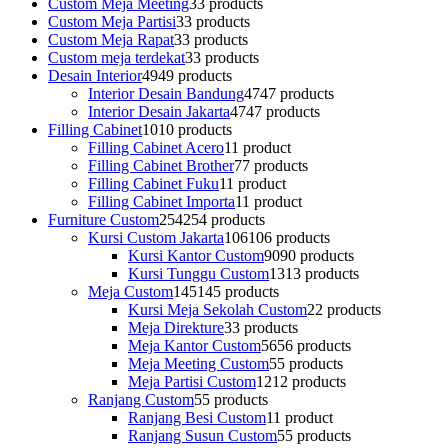
Custom Meja Meeting
3
3 products
Custom Meja Partisi
3
3 products
Custom Meja Rapat
3
3 products
Custom meja terdekat
3
3 products
Desain Interior
49
49 products
Interior Desain Bandung
47
47 products
Interior Desain Jakarta
47
47 products
Filling Cabinet
10
10 products
Filling Cabinet Acero
1
1 product
Filling Cabinet Brother
7
7 products
Filling Cabinet Fuku
1
1 product
Filling Cabinet Importa
1
1 product
Furniture Custom
254
254 products
Kursi Custom Jakarta
106
106 products
Kursi Kantor Custom
90
90 products
Kursi Tunggu Custom
13
13 products
Meja Custom
145
145 products
Kursi Meja Sekolah Custom
2
2 products
Meja Direkture
3
3 products
Meja Kantor Custom
56
56 products
Meja Meeting Custom
5
5 products
Meja Partisi Custom
12
12 products
Ranjang Custom
5
5 products
Ranjang Besi Custom
1
1 product
Ranjang Susun Custom
5
5 products