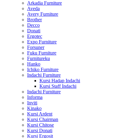
Arkadia Furniture
Aveda
Avery Furniture
Brother
Decco
Donati
Ergotec
Expo Furniture
Forsuner
Fuku Furniture
Furnitureku
Hanko
Ichiko Furniture
Indachi Furniture
Kursi Hadap Indachi
Kursi Staff Indachi
Indachi Furniture
Informa
Inviti
Kinako
Kursi Ardent
Kursi Chairman
Kursi Chitose
Kursi Donati
Kursi Ergosit