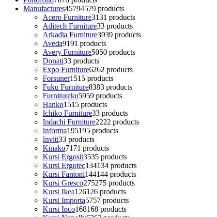
Manufactures
4579
4579 products
Acero Furniture
31
31 products
Aditech Furniture
3
3 products
Arkadia Furniture
39
39 products
Aveda
91
91 products
Avery Furniture
50
50 products
Donati
3
3 products
Expo Furniture
62
62 products
Forsuner
15
15 products
Fuku Furniture
83
83 products
Furnitureku
59
59 products
Hanko
15
15 products
Ichiko Furniture
3
3 products
Indachi Furniture
22
22 products
Informa
195
195 products
Inviti
3
3 products
Kinako
71
71 products
Kursi Ergosit
35
35 products
Kursi Ergotec
134
134 products
Kursi Fantoni
144
144 products
Kursi Gresco
275
275 products
Kursi Ikea
126
126 products
Kursi Importa
57
57 products
Kursi Inco
168
168 products