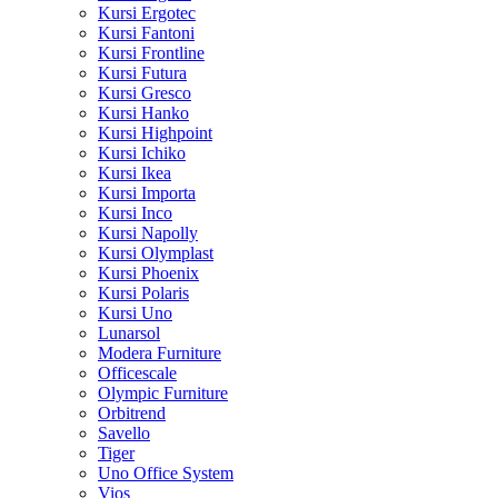
Kursi Ergotec
Kursi Fantoni
Kursi Frontline
Kursi Futura
Kursi Gresco
Kursi Hanko
Kursi Highpoint
Kursi Ichiko
Kursi Ikea
Kursi Importa
Kursi Inco
Kursi Napolly
Kursi Olymplast
Kursi Phoenix
Kursi Polaris
Kursi Uno
Lunarsol
Modera Furniture
Officescale
Olympic Furniture
Orbitrend
Savello
Tiger
Uno Office System
Vios