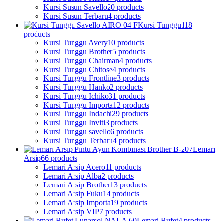
Kursi Susun Savello
20 products
Kursi Susun Terbaru
4 products
Kursi Tunggu
118
products
Kursi Tunggu Avery
10 products
Kursi Tunggu Brother
5 products
Kursi Tunggu Chairman
4 products
Kursi Tunggu Chitose
4 products
Kursi Tunggu Frontline
3 products
Kursi Tunggu Hanko
2 products
Kursi Tunggu Ichiko
31 products
Kursi Tunggu Importa
12 products
Kursi Tunggu Indachi
29 products
Kursi Tunggu Inviti
3 products
Kursi Tunggu savello
6 products
Kursi Tunggu Terbaru
4 products
Lemari
Arsip
66 products
Lemari Arsip Acero
11 products
Lemari Arsip Alba
2 products
Lemari Arsip Brother
13 products
Lemari Arsip Fuku
14 products
Lemari Arsip Importa
19 products
Lemari Arsip VIP
7 products
Lemari Bufet
4 products