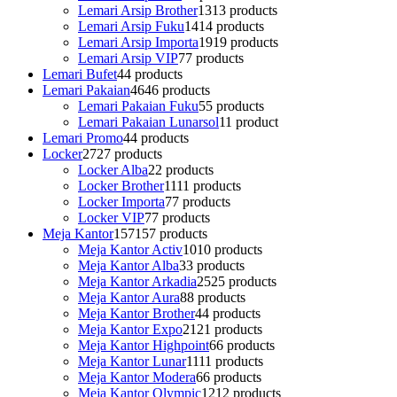
Lemari Arsip Brother
13
13 products
Lemari Arsip Fuku
14
14 products
Lemari Arsip Importa
19
19 products
Lemari Arsip VIP
7
7 products
Lemari Bufet
4
4 products
Lemari Pakaian
46
46 products
Lemari Pakaian Fuku
5
5 products
Lemari Pakaian Lunarsol
1
1 product
Lemari Promo
4
4 products
Locker
27
27 products
Locker Alba
2
2 products
Locker Brother
11
11 products
Locker Importa
7
7 products
Locker VIP
7
7 products
Meja Kantor
157
157 products
Meja Kantor Activ
10
10 products
Meja Kantor Alba
3
3 products
Meja Kantor Arkadia
25
25 products
Meja Kantor Aura
8
8 products
Meja Kantor Brother
4
4 products
Meja Kantor Expo
21
21 products
Meja Kantor Highpoint
6
6 products
Meja Kantor Lunar
11
11 products
Meja Kantor Modera
6
6 products
Meja Kantor Olympic
12
12 products