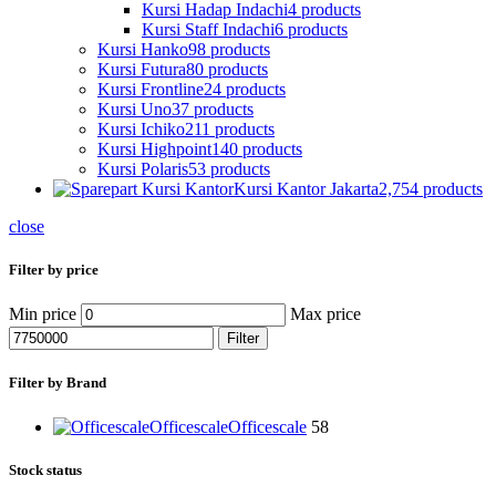
Kursi Hadap Indachi
4 products
Kursi Staff Indachi
6 products
Kursi Hanko
98 products
Kursi Futura
80 products
Kursi Frontline
24 products
Kursi Uno
37 products
Kursi Ichiko
211 products
Kursi Highpoint
140 products
Kursi Polaris
53 products
Kursi Kantor Jakarta
2,754 products
close
Filter by price
Min price
Max price
Filter
Filter by Brand
Officescale
Officescale
58
Stock status