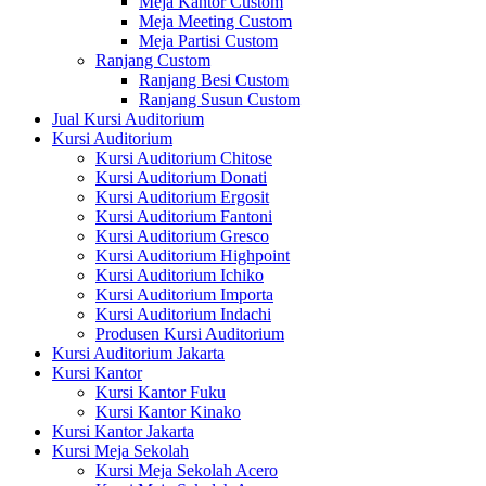
Meja Kantor Custom
Meja Meeting Custom
Meja Partisi Custom
Ranjang Custom
Ranjang Besi Custom
Ranjang Susun Custom
Jual Kursi Auditorium
Kursi Auditorium
Kursi Auditorium Chitose
Kursi Auditorium Donati
Kursi Auditorium Ergosit
Kursi Auditorium Fantoni
Kursi Auditorium Gresco
Kursi Auditorium Highpoint
Kursi Auditorium Ichiko
Kursi Auditorium Importa
Kursi Auditorium Indachi
Produsen Kursi Auditorium
Kursi Auditorium Jakarta
Kursi Kantor
Kursi Kantor Fuku
Kursi Kantor Kinako
Kursi Kantor Jakarta
Kursi Meja Sekolah
Kursi Meja Sekolah Acero