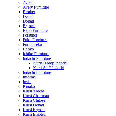
Aveda
Avery Furniture
Brother
Decco
Donati
Ergotec
Expo Furniture
Forsuner
Fuku Furniture
Furnitureku
Hanko
Ichiko Furniture
Indachi Furniture
Kursi Hadap Indachi
Kursi Staff Indachi
Indachi Furniture
Informa
Inviti
Kinako
Kursi Ardent
Kursi Chairman
Kursi Chitose
Kursi Donati
Kursi Ergosit
Kursi Ergotec