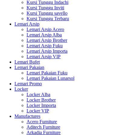
Kursi Tunggu Indachi
Kursi Tunggu Inviti
Kursi Tunggu savello
Kursi Tunggu Terbaru
Lemari Arsip
Lemari Arsip Acero
Lemari Arsip Alba
Lemari Arsip Brother
Lemari Arsip Fuku
Lemari Arsip Importa
Lemari Arsip VIP
Lemari Bufet
Lemari Pakaian
Lemari Pakaian Fuku
Lemari Pakaian Lunarsol
Lemari Promo
Locker
Locker Alba
Locker Brother
Locker Importa
Locker VIP
Manufactures
Acero Furniture
Aditech Furniture
Arkadia Furniture