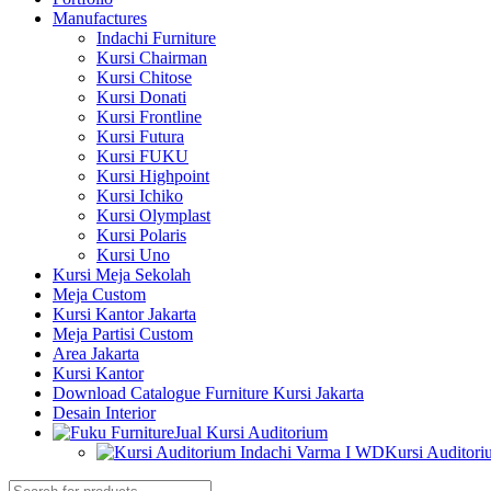
Manufactures
Indachi Furniture
Kursi Chairman
Kursi Chitose
Kursi Donati
Kursi Frontline
Kursi Futura
Kursi FUKU
Kursi Highpoint
Kursi Ichiko
Kursi Olymplast
Kursi Polaris
Kursi Uno
Kursi Meja Sekolah
Meja Custom
Kursi Kantor Jakarta
Meja Partisi Custom
Area Jakarta
Kursi Kantor
Download Catalogue Furniture Kursi Jakarta
Desain Interior
Jual Kursi Auditorium
Kursi Auditor