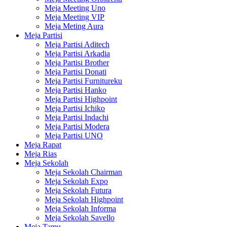
Meja Meeting Uno
Meja Meeting VIP
Meja Meting Aura
Meja Partisi
Meja Partisi Aditech
Meja Partisi Arkadia
Meja Partisi Brother
Meja Partisi Donati
Meja Partisi Furnitureku
Meja Partisi Hanko
Meja Partisi Highpoint
Meja Partisi Ichiko
Meja Partisi Indachi
Meja Partisi Modera
Meja Partisi UNO
Meja Rapat
Meja Rias
Meja Sekolah
Meja Sekolah Chairman
Meja Sekolah Expo
Meja Sekolah Futura
Meja Sekolah Highpoint
Meja Sekolah Informa
Meja Sekolah Savello
Meja Tamu