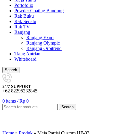
Portofolio
Powder Coating Bandung
Rak Buku
Rak Sepatu
Rak TV
Ranjang
Ranjang Expo
Ranjang Olympic
Ranjang Orbitrend
Tiang Antrian
Whiteboard
Search
24/7 SUPPORT
+62 82295232845
0
items
/
Rp
0
Search
Click to enlarge
Home
»
Produk
»
Meja Partisi Custom HF-03