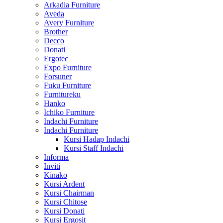
Arkadia Furniture
Aveda
Avery Furniture
Brother
Decco
Donati
Ergotec
Expo Furniture
Forsuner
Fuku Furniture
Furnitureku
Hanko
Ichiko Furniture
Indachi Furniture
Indachi Furniture
Kursi Hadap Indachi
Kursi Staff Indachi
Informa
Inviti
Kinako
Kursi Ardent
Kursi Chairman
Kursi Chitose
Kursi Donati
Kursi Ergosit