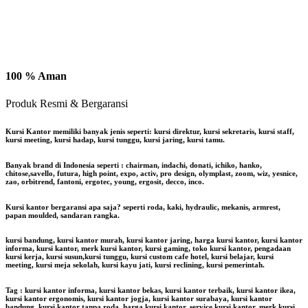
100 % Aman
Produk Resmi & Bergaransi
Kursi Kantor memiliki banyak jenis seperti: kursi direktur, kursi sekretaris, kursi staff,
kursi meeting, kursi hadap, kursi tunggu, kursi jaring, kursi tamu.
Banyak brand di Indonesia seperti : chairman, indachi, donati, ichiko, hanko,
chitose,savello, futura, high point, expo, activ, pro design, olymplast, zoom, wiz, yesnice,
zao, orbitrend, fantoni, ergotec, young, ergosit, decco, inco.
Kursi kantor bergaransi apa saja? seperti roda, kaki, hydraulic, mekanis, armrest,
papan moulded, sandaran rangka.
kursi bandung, kursi kantor murah, kursi kantor jaring, harga kursi kantor, kursi kantor
informa, kursi kantor, merk kursi kantor, kursi gaming, toko kursi kantor, pengadaan
kursi kerja, kursi susun,kursi tunggu, kursi custom cafe hotel, kursi belajar, kursi
meeting, kursi meja sekolah, kursi kayu jati, kursi reclining, kursi pemerintah.
Tag : kursi kantor informa, kursi kantor bekas, kursi kantor terbaik, kursi kantor ikea,
kursi kantor ergonomis, kursi kantor jogja, kursi kantor surabaya, kursi kantor
bandung, kursi kantor tanpa roda, harga kursi kantor, service kursi kantor, merk kursi