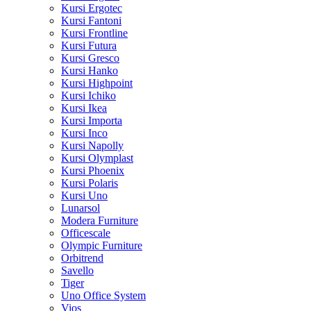
Kursi Ergotec
Kursi Fantoni
Kursi Frontline
Kursi Futura
Kursi Gresco
Kursi Hanko
Kursi Highpoint
Kursi Ichiko
Kursi Ikea
Kursi Importa
Kursi Inco
Kursi Napolly
Kursi Olymplast
Kursi Phoenix
Kursi Polaris
Kursi Uno
Lunarsol
Modera Furniture
Officescale
Olympic Furniture
Orbitrend
Savello
Tiger
Uno Office System
Vios